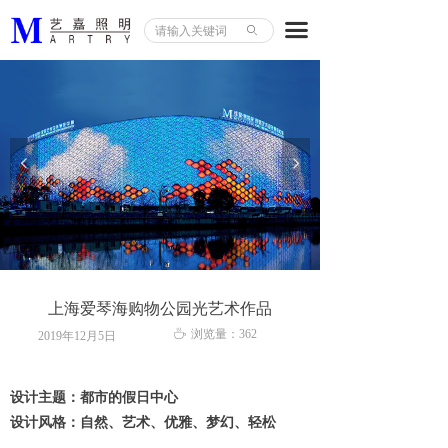
首页
끀
ꄙ
关于艺嘉
公司荣誉
案例展示
넳
넲
新闻资讯
联系我们
上海爱琴海购物公园光艺术作品
ꄘ
浏览量：
362
2019年12月5日
设计主题：都市的假日中心
设计风格：自然、艺术、优雅、梦幻、轻松