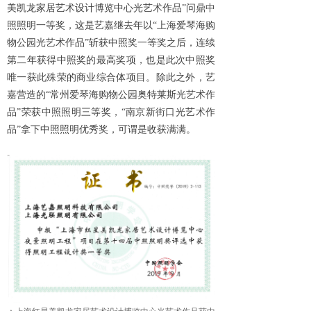
美凯龙家居艺术设计博览中心光艺术作品”问鼎中
照照明一等奖，这是艺嘉继去年以“上海爱琴海购
物公园光艺术作品”斩获中照奖一等奖之后，连续
第二年获得中照奖的最高奖项，也是此次中照奖
唯一获此殊荣的商业综合体项目。除此之外，艺
嘉营造的“常州爱琴海购物公园奥特莱斯光艺术作
品”荣获中照照明三等奖，“南京新街口光艺术作
品”拿下中照照明优秀奖，可谓是收获满满。