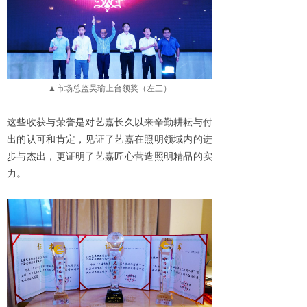
▲市场总监吴瑜上台领奖（左三）
这些收获与荣誉是对艺嘉长久以来辛勤耕耘与付
出的认可和肯定，见证了艺嘉在照明领域内的进
步与杰出，更证明了艺嘉匠心营造照明精品的实
力。