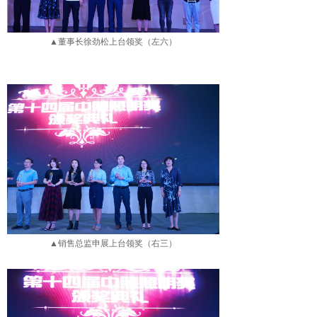
▲董事长徐劲松上台领奖（左六）
▲销售总监申展上台领奖（右三）