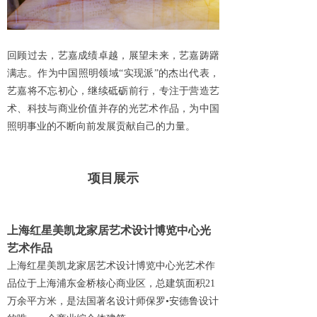
回顾过去，艺嘉成绩卓越，展望未来，艺嘉踌躇
满志。作为中国照明领域“实现派”的杰出代表，
艺嘉将不忘初心，继续砥砺前行，专注于营造艺
术、科技与商业价值并存的光艺术作品，为中国
照明事业的不断向前发展贡献自己的力量。
项目展示
上海红星美凯龙家居艺术设计博览中心光
艺术作品
上海红星美凯龙家居艺术设计博览中心光艺术作
品位于上海浦东金桥核心商业区，总建筑面积21
万余平方米，是法国著名设计师保罗•安德鲁设计