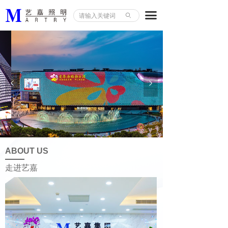
首页
끀
ꄙ
关于艺嘉
公司荣誉
案例展示
넳
넲
新闻资讯
联系我们
ABOUT US
走进艺嘉