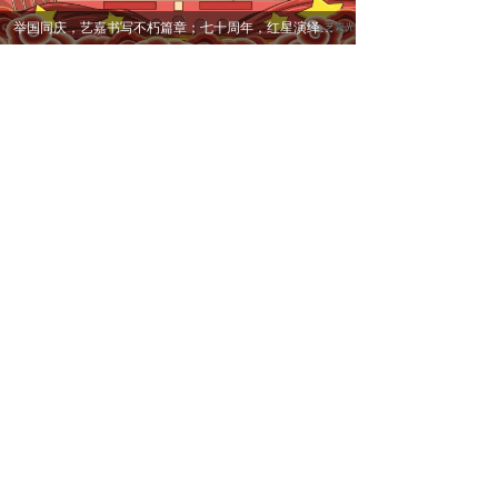
举国同庆，艺嘉书写不朽篇章；七十周年，红星演绎拳拳之心
恭贺艺嘉照明喜获照明行业最高“双甲”资质！
可喜可贺！2019年11月8日，上海艺嘉照明科技有限公
司获得由国家住房与城乡建设部颁发的“照明工程设计专
项甲级”资质证书，正式成为照明工程领域具备“双甲”资质
2019年11月08日
784
넶
的企业之一！
举国同庆，艺嘉书写不朽篇章；七十周年，红星演绎拳拳之心
在中华人民共和国成立70周年之际，红星美凯龙集团及
艺嘉照明用光艺术表达对祖国的热爱与祝福。从上海到沈
阳、广西、新疆、郑州、福州等众多城市，艺术之光点亮
2019年10月01日
614
넶
大地，祝愿祖国繁荣昌盛，祖国万岁！
艺嘉照明受邀参加LUCI峰会 与全球灯光大咖交流城市夜景营造
9月25日-27日，国际灯光城市协会（简称“LUCI”）2019
年度大会在上海举行，这是上海继2006年后第二次举办L
UCI年会。作为照明领域内杰出的“实现派”代表，艺嘉照
2019年09月27日
811
넶
明受邀参加了此次大会，并与全球近70个城市的300多位
艺嘉荣誉|见证收获，艺嘉照明喜获中照照明奖多项大奖！
代表一起，共同分享了各自在城市夜景营造方面的经验和
智慧。
又到了收获的秋季，备受照明行业瞩目的 “中照照明奖”盛
会也在此秋收时节拉开了序幕。2019年9月6日， 中照照
明奖颁奖典礼在常州白金汉爵大酒店隆重举行，全国众多
2019年09月06日
676
넶